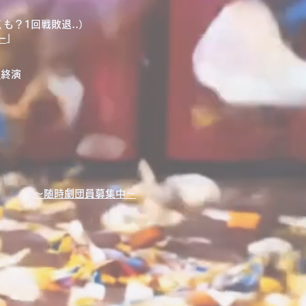
も？1回戦敗退..）
ー
」
」
終演
～​随時劇団員募集中～