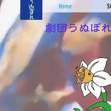
Home
S
​劇団うぬぼ