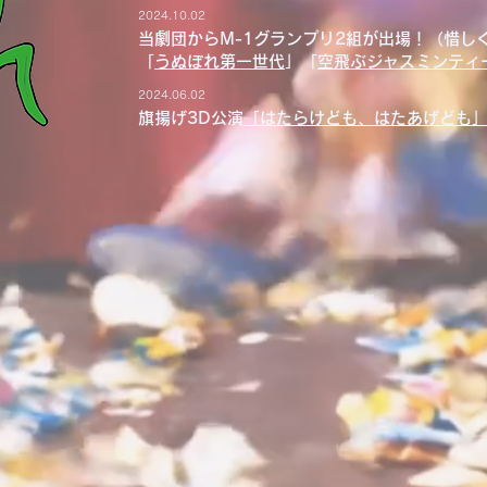
2024.10.02
当劇団からM-1グランプリ2組が出場！（惜しく
​
うぬぼれ第一世代
」「
空飛ぶジャスミンティ
2024.06.02
旗揚げ3D公演
「はたらけども、はたあげども