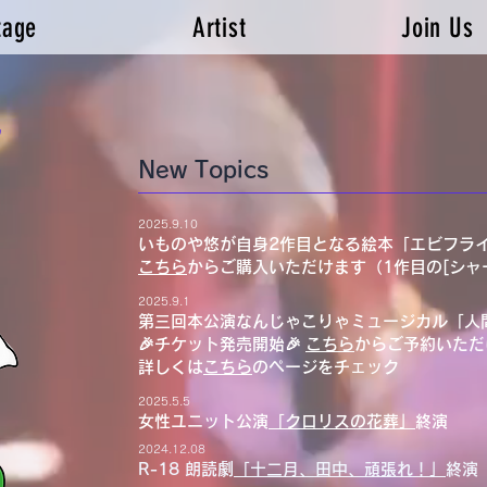
tage
Artist
Join Us
れ
New Topics
2025.9.10
いものや悠が自身2作目となる絵本「エビフラ
こちら
からご購入いただけます（1作目の[シ
2025.9.1
第三回本公演なんじゃこりゃミュージカル「人
🎉チケット発売開始🎉
こちら
からご予約いただ
詳しくは
こちら
のページをチェック
2025.5.5
女性ユニット公演
「クロリスの花葬」
終演
2024.12.08
R-18 朗読劇
「十二月、田中、頑張れ！」
終演