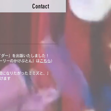
Contact
イダー」を出版いたしました！
ャーリーのかけぶとん」は
こちら
）
間になりたがったミミズと、」
けます